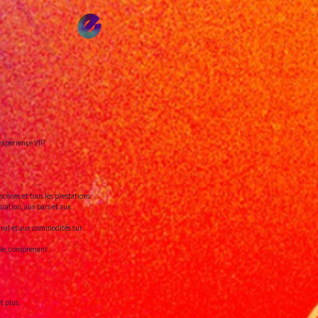
expérience VIP.
 scènes et tous les prestations
ration, aux bars et aux
ival et aux commodités sur
ale, comprenant :
t plus.