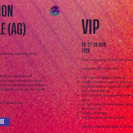
ION
VIP
E (AG)
26-27-28 JUIN
2026
nne accès à toutes les zones
Passez au niveau supérieur avec notre 
 :
Les passes VIP comprennent :
 performances du festival
Une entrée VIP dédiée au festival.
et aux espaces ouverts sur le site
L'accès à toutes les zones AG, toutes les
ation, bars et boutiques du festival
du festival ainsi qu'
aux stands de restau
ales du festival et aux commodités
boutiques du festival.
Accès aux animations générales du fest
place.
 de 16 ans et plus.
Accès à la zone VIP de la scène princip
Bar VIP exclusif
Toilettes VIP dédiée
Une plate-forme dédiée surélevée
SE
Réservé aux personnes âgées de 19 ans e