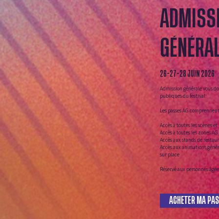
ADMISS
GÉNÉRAL
26-27-28 JUIN 2026
Admission générale vous do
publiques du festival.
Les passes AG comprennent
Accès à toutes les scènes et
Accès à toutes les zones AG 
Accès aux stands de restaur
Accès aux animations génér
sur place
Réservé aux personnes âgées
ACHETER MA PAS